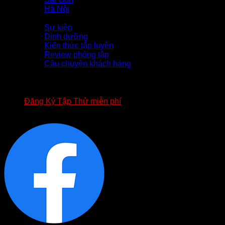
Hà Nội
Tin Tức
Sự kiện
Dinh dưỡng
Kiến thức tập luyện
Review phòng tập
Câu chuyện khách hàng
TUYỂN DỤNG
APP FOURT
BIỂU MẪU HỢP ĐỒNG FOURT
Đăng Ký Tập Thử miễn phí