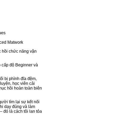
ues
nced Matwork
c hồi chức năng vận
o cấp độ Beginner và
ổi bị phình đĩa đệm,
luyện, học viên cải
phục hồi hoàn toàn biên
ười tìm lại sự kết nối
hi dạy đúng và làm
 đó là cách tôi lan tỏa