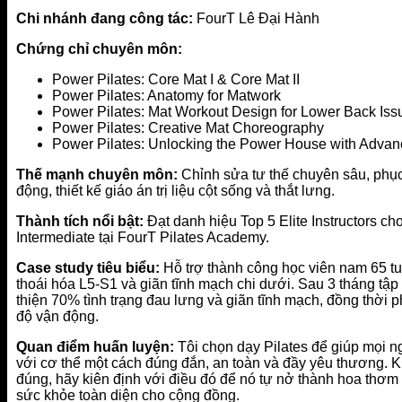
Chi nhánh đang công tác:
FourT Lê Đại Hành
Chứng chỉ chuyên môn:
Power Pilates: Core Mat I & Core Mat II
Power Pilates: Anatomy for Matwork
Power Pilates: Mat Workout Design for Lower Back Iss
Power Pilates: Creative Mat Choreography
Power Pilates: Unlocking the Power House with Adva
Thế mạnh chuyên môn:
Chỉnh sửa tư thế chuyên sâu, phụ
động, thiết kế giáo án trị liệu cột sống và thắt lưng.
Thành tích nổi bật:
Đạt danh hiệu Top 5 Elite Instructors ch
Intermediate tại FourT Pilates Academy.
Case study tiêu biểu:
Hỗ trợ thành công học viên nam 65 tu
thoái hóa L5-S1 và giãn tĩnh mạch chi dưới. Sau 3 tháng tập 
thiện 70% tình trạng đau lưng và giãn tĩnh mạch, đồng thời 
độ vận động.
Quan điểm huấn luyện:
Tôi chọn dạy Pilates để giúp mọi ng
với cơ thể một cách đúng đắn, an toàn và đầy yêu thương. K
đúng, hãy kiên định với điều đó để nó tự nở thành hoa thơm –
sức khỏe toàn diện cho cộng đồng.