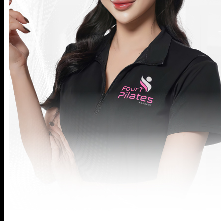
BIỂU MẪU HỢP ĐỒNG FOURT
Đăng Ký Tập Thử miễn phí
Hotline 0944.731.555