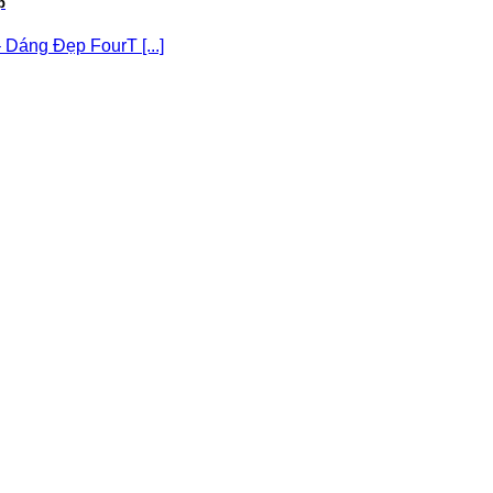
p
Dáng Đẹp FourT [...]