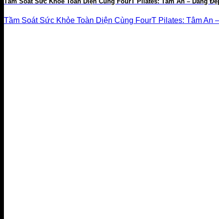
Tầm Soát Sức Khỏe Toàn Diện Cùng FourT Pilates: Tâm An – Dáng Đẹ
Tầm Soát Sức Khỏe Toàn Diện Cùng FourT Pilates: Tâm An – 