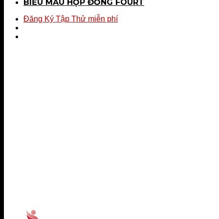
BIỂU MẪU HỢP ĐỒNG FOURT
Đăng Ký Tập Thử miễn phí
Hotline 0944.731.555