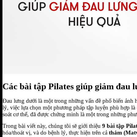
BIỂU MẪU HỢP ĐỒNG FOURT
Đăng Ký Tập Thử miễn phí
Hotline 0944.731.555
Các bài tập Pilates giúp giảm đau 
Đau lưng dưới là một trong những vấn đề phổ biến ảnh 
lý, việc lựa chọn một phương pháp tập luyện phù hợp là c
soát cơ thể, đã được chứng minh là một trong những ph
Trong bài viết này, chúng tôi sẽ giới thiệu
9 bài tập Pila
hóa/thoát vị, và do bệnh lý, thực hiện trên cả
thảm (Mat