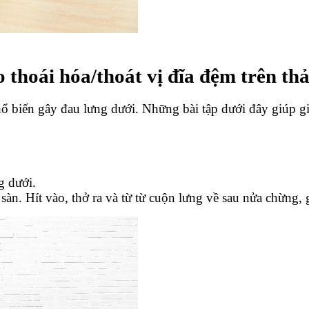
do thoái hóa/thoát vị đĩa đệm trên t
ổ biến gây đau lưng dưới. Những bài tập dưới đây giúp giả
g dưới.
 sàn. Hít vào, thở ra và từ từ cuộn lưng về sau nửa chừng, g