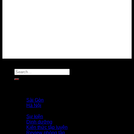
Chính sách bảo mật
Chính sách thanh toán
Chính sách giải quyết khiếu nại
Chính sách bảo vệ dữ liệu cá nhân
Tuyển dụng
Liên hệ
MẠNG XÃ HỘI
Copyright 2026 ©
Flatsome Theme
Trang Chủ
Giới Thiệu
PROFILE COACH
Sài Gòn
Hà Nội
Tin Tức
Sự kiện
Dinh dưỡng
Kiến thức tập luyện
Review phòng tập