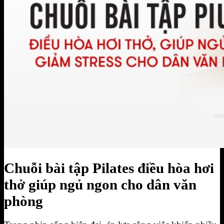
BIỂU MẪU HỢP ĐỒNG FOURT
Đăng Ký Tập Thử miễn phí
Hotline 0944.731.555
Chuỗi bài tập Pilates điều hòa hơi
thở giúp ngủ ngon cho dân văn
phòng