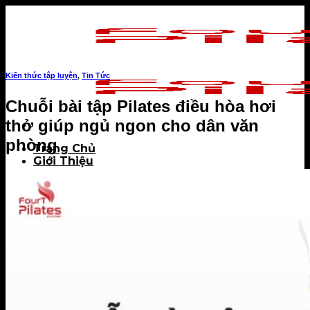
Skip
to
content
Kiến thức tập luyện
,
Tin Tức
Chuỗi bài tập Pilates điều hòa hơi
thở giúp ngủ ngon cho dân văn
phòng
Trang Chủ
Giới Thiệu
PROFILE COACH
Sài Gòn
Hà Nội
Tin Tức
Sự kiện
Dinh dưỡng
Kiến thức tập luyện
Review phòng tập
Câu chuyện khách hàng
TUYỂN DỤNG
APP FOURT