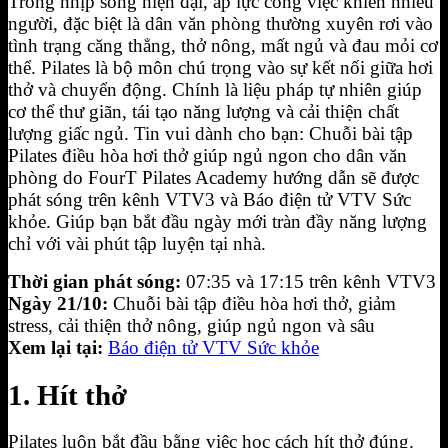
Trong nhịp sống hiện đại, áp lực công việc khiến nhiều
người, đặc biệt là dân văn phòng thường xuyên rơi vào
tình trạng căng thẳng, thở nông, mất ngủ và đau mỏi cơ
thể. Pilates là bộ môn chú trọng vào sự kết nối giữa hơi
thở và chuyển động. Chính là liệu pháp tự nhiên giúp
cơ thể thư giãn, tái tạo năng lượng và cải thiện chất
lượng giấc ngủ.
Tin vui dành cho bạn: Chuỗi bài tập
Pilates điều hòa hơi thở giúp ngủ ngon cho dân văn
phòng do FourT Pilates Academy hướng dẫn sẽ được
phát sóng trên kênh VTV3 và Báo điện tử VTV Sức
khỏe. Giúp bạn bắt đầu ngày mới tràn đầy năng lượng
chỉ với vài phút tập luyện tại nhà.
Thời gian phát sóng:
07:35 và 17:15 trên kênh VTV3
Ngày 21/10:
Chuỗi bài tập điều hòa hơi thở, giảm
stress, cải thiện thở nông, giúp ngủ ngon và sâu
Xem lại tại:
Báo điện tử VTV Sức khỏe
1. Hít thở
Pilates luôn bắt đầu bằng việc học cách hít thở đúng.