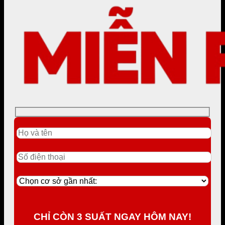
CHỈ CÒN 3 SUẤT NGAY HÔM NAY!