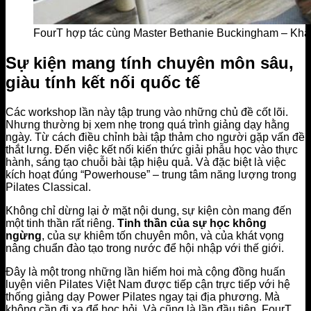
FourT hợp tác cùng Master Bethanie Buckingham – Khẳn
Sự kiện mang tính chuyên môn sâu,
giàu tính kết nối quốc tế
Các workshop lần này tập trung vào những chủ đề cốt lõi.
Nhưng thường bị xem nhẹ trong quá trình giảng dạy hằng
ngày. Từ cách điều chỉnh bài tập thảm cho người gặp vấn đề
thắt lưng. Đến việc kết nối kiến thức giải phẫu học vào thực
hành, sáng tạo chuỗi bài tập hiệu quả. Và đặc biệt là việc
kích hoạt đúng “Powerhouse” – trung tâm năng lượng trong
Pilates Classical.
Không chỉ dừng lại ở mặt nội dung, sự kiện còn mang đến
một tinh thần rất riêng.
T
inh thần của sự học không
ngừng
, của sự khiêm tốn chuyên môn, và của khát vọng
nâng chuẩn đào tạo trong nước để hội nhập với thế giới.
Đây là một trong những lần hiếm hoi mà cộng đồng huấn
luyện viên Pilates Việt Nam được tiếp cận trực tiếp với hệ
thống giảng dạy Power Pilates ngay tại địa phương. Mà
không cần đi xa để học hỏi. Và cũng là lần đầu tiên, FourT