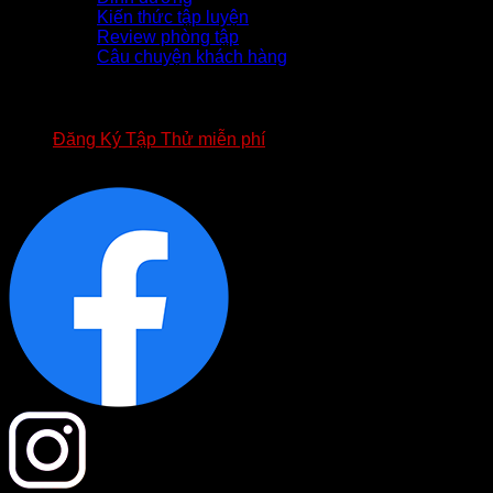
Kiến thức tập luyện
Review phòng tập
Câu chuyện khách hàng
TUYỂN DỤNG
APP FOURT
BIỂU MẪU HỢP ĐỒNG FOURT
Đăng Ký Tập Thử miễn phí