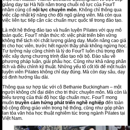
giảng dạy tại Hà Nội nằm trong chuỗi nỗ lực của FourT
nhằm củng cố
nội lực chuyên môn
. Không chỉ thông qua
việc cập nhật kỹ năng cho đội ngũ giảng viên. Mà còn qua
việc liên tục tiếp cận các chuẩn mực quốc tế trong đào tạo.
Là một hệ thống đào tạo và huấn luyện Pilates với quy mô
toàn quốc. FourT nhận thức rõ: việc phát triển bền vững
không thể tách rời chất lượng giảng dạy. Muốn nâng cao giá
trị cho học viên, trước hết người thầy phải không ngừng học.
Tư tưởng này cũng chính là lý do FourT luôn chú trọng đến
việc xây dựng chương trình đào tạo nội bộ. Đào sâu về
phương pháp luận, giải phẫu học. Cũng như khả năng phân
tích và điều chỉnh kỹ thuật. Những yếu tố cốt lõi để một huấn
luyện viên Pilates không chỉ dạy đúng. Mà còn dạy sâu, dạy
có định hướng lâu dài.
Thông qua sự hợp tác với cô Bethanie Buckingham – một
người không chỉ đại diện cho tri thức chuyên môn. Mà còn là
biểu tượng của thái độ học tập chuẩn mực. FourT mong
muốn
truyền cảm hứng phát triển nghề nghiệp
đến toàn
bộ cộng đồng giáo viên trong hệ thống, cũng như góp phần
lan tỏa văn hóa học thuật nghiêm túc trong ngành Pilates tại
Việt Nam.