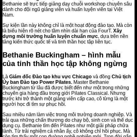
Bethanie sẽ trực tiếp giảng dạy chuỗi workshop chuyên sâu
dành cho đội ngũ giảng viên và huấn luyện viên tại Việt
Nam.
Sự kiện lần này không chỉ là một hoạt động đào tạo. Mà còn
là biểu hiện rõ nét cho tầm nhìn dài hạn của FourT.
X
ây
dựng môi trường huấn luyện chuẩn mực
, dựa trên nền
tảng kiến thức quốc tế và tinh thần học tập liên tục.
Bethanie Buckingham – hình mẫu
của tinh thần học tập không ngừng
Là
Giám đốc Đào tạo khu vực Chicago
và đồng
Chủ tịch
Ủy ban Đào tạo Power Pilates.
Master Bethanie
Buckingham từ lâu đã được biết đến như một trong những
chuyên gia hàng đầu trong giới Pilates Classical. Nhưng
trước khi trở thành một giảng viên cấp cao, cô từng là một
người học đi tìm sự phục hồi.
Sau nhiều năm làm việc trong môi trường doanh nghiệp. Và
trải qua những chấn thương do chạy bộ, sinh con và thể dục
dụng cụ. Bethanie tìm đến Pilates như một giải pháp chữa
lành. Từ trải nghiệm cá nhân ấy, cô không chỉ hồi phục. Mà
còn tìm thấy một con đường nghề nghiệp mới. Trọn đời gắn