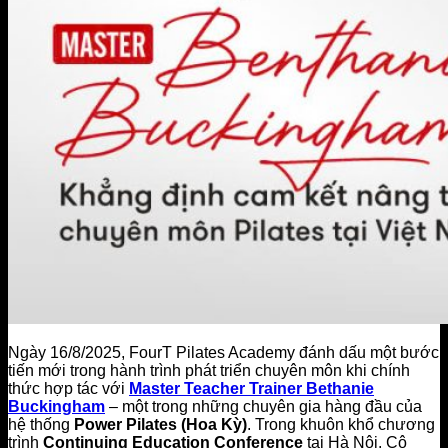
BIỂU MẪU HỢP ĐỒNG FOURT
Đăng Ký Tập Thử miễn phí
Hotline 0944.731.555
Ngày 16/8/2025, FourT Pilates Academy đánh dấu một bước
tiến mới trong hành trình phát triển chuyên môn khi chính
thức hợp tác với
Master Teacher Trainer Bethanie
Buckingham
– một trong những chuyên gia hàng đầu của
hệ thống
Power Pilates (Hoa Kỳ)
. Trong khuôn khổ chương
trình
Continuing Education Conference
tại Hà Nội. Cô