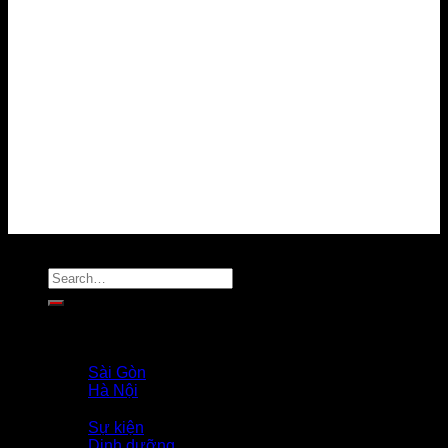
Về chúng tôi
Điều kiện sử dụng
Chính sách bảo mật
Chính sách thanh toán
Chính sách giải quyết khiếu nại
Chính sách bảo vệ dữ liệu cá nhân
Tuyển dụng
Liên hệ
MẠNG XÃ HỘI
Copyright 2026 ©
Flatsome Theme
Trang Chủ
Giới Thiệu
PROFILE COACH
Sài Gòn
Hà Nội
Tin Tức
Sự kiện
Dinh dưỡng