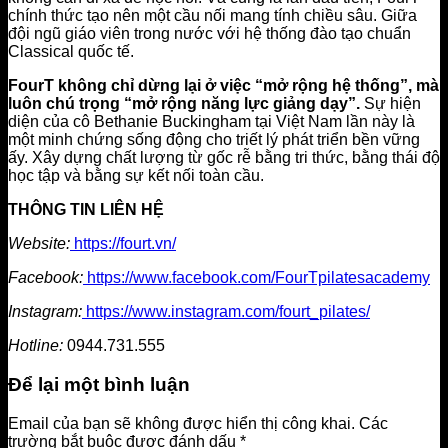
chính thức tạo nên một cầu nối mang tính chiều sâu. Giữa
đội ngũ giáo viên trong nước với hệ thống đào tạo chuẩn
Classical quốc tế.
FourT không chỉ dừng lại ở việc “mở rộng hệ thống”, mà
luôn chú trọng “mở rộng năng lực giảng dạy”.
Sự hiện
diện của cô Bethanie Buckingham tại Việt Nam lần này là
một minh chứng sống động cho triết lý phát triển bền vững
ấy. Xây dựng chất lượng từ gốc rễ bằng tri thức, bằng thái độ
học tập và bằng sự kết nối toàn cầu.
THÔNG TIN LIÊN HỆ
Website:
https://fourt.vn/
Facebook:
https://www.facebook.com/FourTpilatesacademy
Instagram:
https://www.instagram.com/fourt_pilates/
Hotline:
0944.731.555
Để lại một bình luận
Email của bạn sẽ không được hiển thị công khai.
Các
trường bắt buộc được đánh dấu
*