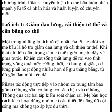
chương trình Pilates chuyên biệt cho mẹ bầu luôn nhấn
mạnh yếu tố cá nhân hóa và huấn luyện có chuyên
môn.
Lợi ích 1: Giảm đau lưng, cải thiện tư thế và
cân bằng cơ thể
Một trong những lợi ích rõ rệt nhất của Pilates đối với
mẹ bầu là hỗ trợ giảm đau lưng và cải thiện tư thế. Khi
thai nhi lớn dần, trọng tâm cơ thể người mẹ bị đẩy về
phía trước. Khiến cột sống thắt lưng dễ rơi vào tình
trạng võng quá mức. Đồng thời, cơ bụng bị giãn, cơ
lưng phải hoạt động nhiều hơn để giữ thăng bằng, từ
đó gây đau mỏi kéo dài.
Pilates tác động trực tiếp vào nhóm cơ trung tâm bao
gồm cơ bụng sâu, cơ lưng, cơ sàn chậu và cơ hông.
Thông qua các bài tập kiểm soát chậm rãi. Mẹ bầu học
cách kích hoạt đúng nhóm cơ cần thiết để nâng đỡ cột
sống mà không tạo áp lực dư thừa.