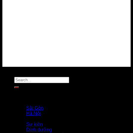
Về chúng tôi
Điều kiện sử dụng
Chính sách bảo mật
Chính sách thanh toán
Chính sách giải quyết khiếu nại
Chính sách bảo vệ dữ liệu cá nhân
Tuyển dụng
Liên hệ
MẠNG XÃ HỘI
Copyright 2026 ©
Flatsome Theme
Trang Chủ
Giới Thiệu
PROFILE COACH
Sài Gòn
Hà Nội
Tin Tức
Sự kiện
Dinh dưỡng