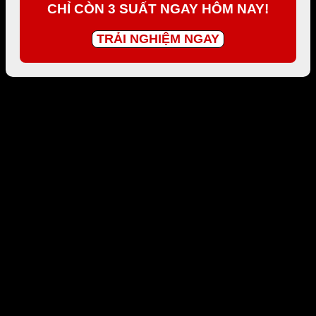
CHỈ CÒN 3 SUẤT NGAY HÔM NAY!