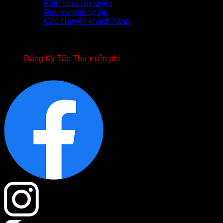
Kiến thức tập luyện
Review phòng tập
Câu chuyện khách hàng
TUYỂN DỤNG
APP FOURT
BIỂU MẪU HỢP ĐỒNG FOURT
Đăng Ký Tập Thử miễn phí