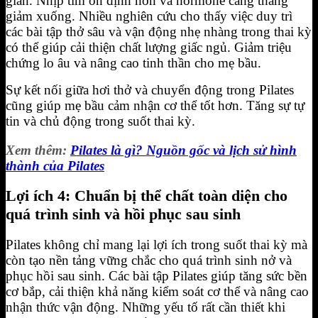
giãn. Nhịp tim ổn định hơn và hormone căng thẳng
giảm xuống. Nhiều nghiên cứu cho thấy việc duy trì
các bài tập thở sâu và vận động nhẹ nhàng trong thai kỳ
có thể giúp cải thiện chất lượng giấc ngủ. Giảm triệu
chứng lo âu và nâng cao tinh thần cho mẹ bầu.
Sự kết nối giữa hơi thở và chuyển động trong Pilates
cũng giúp mẹ bầu cảm nhận cơ thể tốt hơn. Tăng sự tự
tin và chủ động trong suốt thai kỳ.
Xem thêm:
Pilates là gì? Nguồn gốc và lịch sử hình
thành của Pilates
Lợi ích 4: Chuẩn bị thể chất toàn diện cho
quá trình sinh và hồi phục sau sinh
Pilates không chỉ mang lại lợi ích trong suốt thai kỳ mà
còn tạo nền tảng vững chắc cho quá trình sinh nở và
phục hồi sau sinh. Các bài tập Pilates giúp tăng sức bền
cơ bắp, cải thiện khả năng kiểm soát cơ thể và nâng cao
nhận thức vận động. Những yếu tố rất cần thiết khi