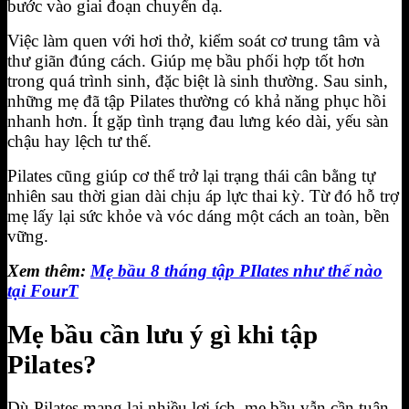
bước vào giai đoạn chuyển dạ.
Việc làm quen với hơi thở, kiểm soát cơ trung tâm và
thư giãn đúng cách. Giúp mẹ bầu phối hợp tốt hơn
trong quá trình sinh, đặc biệt là sinh thường. Sau sinh,
những mẹ đã tập Pilates thường có khả năng phục hồi
nhanh hơn. Ít gặp tình trạng đau lưng kéo dài, yếu sàn
chậu hay lệch tư thế.
Pilates cũng giúp cơ thể trở lại trạng thái cân bằng tự
nhiên sau thời gian dài chịu áp lực thai kỳ. Từ đó hỗ trợ
mẹ lấy lại sức khỏe và vóc dáng một cách an toàn, bền
vững.
Xem thêm:
Mẹ bầu 8 tháng tập PIlates như thế nào
tại FourT
Mẹ bầu cần lưu ý gì khi tập
Pilates?
Dù Pilates mang lại nhiều lợi ích, mẹ bầu vẫn cần tuân