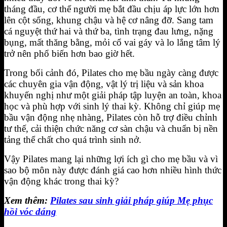
tháng đầu, cơ thể người mẹ bắt đầu chịu áp lực lớn hơn
lên cột sống, khung chậu và hệ cơ nâng đỡ. Sang tam
cá nguyệt thứ hai và thứ ba, tình trạng đau lưng, nặng
bụng, mất thăng bằng, mỏi cổ vai gáy và lo lắng tâm lý
trở nên phổ biến hơn bao giờ hết.
Trong bối cảnh đó, Pilates cho mẹ bầu ngày càng được
các chuyên gia vận động, vật lý trị liệu và sản khoa
khuyến nghị như một giải pháp tập luyện an toàn, khoa
học và phù hợp với sinh lý thai kỳ. Không chỉ giúp mẹ
bầu vận động nhẹ nhàng, Pilates còn hỗ trợ điều chỉnh
tư thế, cải thiện chức năng cơ sàn chậu và chuẩn bị nền
tảng thể chất cho quá trình sinh nở.
Vậy Pilates mang lại những lợi ích gì cho mẹ bầu và vì
sao bộ môn này được đánh giá cao hơn nhiều hình thức
vận động khác trong thai kỳ?
Xem thêm:
Pilates sau sinh giải pháp giúp Mẹ phục
hồi vóc dáng