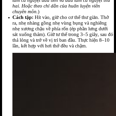
tam cá nguyệt đầu tiên và đầu tam cá nguyệt thứ
hai. Hoặc theo chỉ dẫn của huấn luyện viên
chuyên môn.
)
Cách tập:
Hít vào, giữ cho cơ thể thư giãn. Thở
ra, nhẹ nhàng gồng nhẹ vùng bụng và nghiêng
nhẹ xương chậu về phía rốn (ép phần lưng dưới
sát xuống thảm). Giữ tư thế trong 3–5 giây, sau đó
thả lỏng và trở về vị trí ban đầu. Thực hiện 8–10
lần, kết hợp với hơi thở đều và chậm.