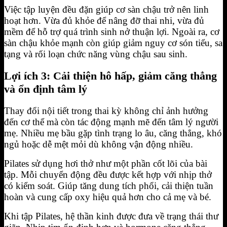
Việc tập luyện đều đặn giúp cơ sàn chậu trở nên linh
hoạt hơn. Vừa đủ khỏe để nâng đỡ thai nhi, vừa đủ
mềm để hỗ trợ quá trình sinh nở thuận lợi. Ngoài ra, cơ
sàn chậu khỏe mạnh còn giúp giảm nguy cơ són tiểu, sa
tạng và rối loạn chức năng vùng chậu sau sinh.
Lợi ích 3: Cải thiện hô hấp, giảm căng thẳng
và ổn định tâm lý
Thay đổi nội tiết trong thai kỳ không chỉ ảnh hưởng
đến cơ thể mà còn tác động mạnh mẽ đến tâm lý người
mẹ. Nhiều mẹ bầu gặp tình trạng lo âu, căng thẳng, khó
ngủ hoặc dễ mệt mỏi dù không vận động nhiều.
Pilates sử dụng hơi thở như một phần cốt lõi của bài
tập. Mỗi chuyển động đều được kết hợp với nhịp thở
có kiểm soát. Giúp tăng dung tích phổi, cải thiện tuần
hoàn và cung cấp oxy hiệu quả hơn cho cả mẹ và bé.
Khi tập Pilates, hệ thần kinh được đưa về trạng thái thư