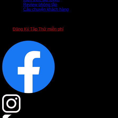
Review phòng tập
Câu chuyện khách hàng
TUYỂN DỤNG
APP FOURT
BIỂU MẪU HỢP ĐỒNG FOURT
Đăng Ký Tập Thử miễn phí