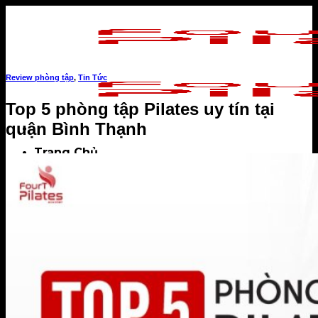
Skip
to
content
Review phòng tập
,
Tin Tức
Top 5 phòng tập Pilates uy tín tại
quận Bình Thạnh
Trang Chủ
Giới Thiệu
PROFILE COACH
Sài Gòn
Hà Nội
Tin Tức
Sự kiện
Dinh dưỡng
Kiến thức tập luyện
Review phòng tập
Câu chuyện khách hàng
TUYỂN DỤNG
APP FOURT