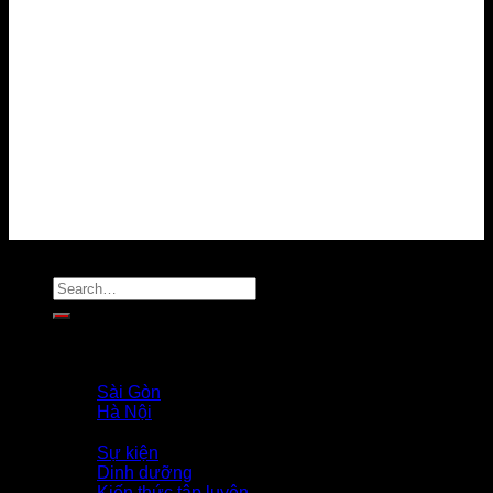
Điều kiện sử dụng
Chính sách bảo mật
Chính sách thanh toán
Chính sách giải quyết khiếu nại
Chính sách bảo vệ dữ liệu cá nhân
Tuyển dụng
Liên hệ
MẠNG XÃ HỘI
Copyright 2026 ©
Flatsome Theme
Trang Chủ
Giới Thiệu
PROFILE COACH
Sài Gòn
Hà Nội
Tin Tức
Sự kiện
Dinh dưỡng
Kiến thức tập luyện