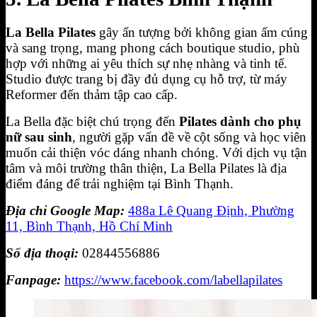
La Bella Pilates
gây ấn tượng bởi không gian ấm cúng
và sang trọng, mang phong cách boutique studio, phù
hợp với những ai yêu thích sự nhẹ nhàng và tinh tế.
Studio được trang bị đầy đủ dụng cụ hỗ trợ, từ máy
Reformer đến thảm tập cao cấp.
La Bella đặc biệt chú trọng đến
Pilates dành cho phụ
nữ sau sinh
, người gặp vấn đề về cột sống và học viên
muốn cải thiện vóc dáng nhanh chóng. Với dịch vụ tận
tâm và môi trường thân thiện, La Bella Pilates là địa
điểm đáng để trải nghiệm tại Bình Thạnh.
Địa chỉ Google Map:
488a Lê Quang Định, Phường
11, Bình Thạnh, Hồ Chí Minh
Số địa thoại:
02844556886
Fanpage:
https://www.facebook.com/labellapilates