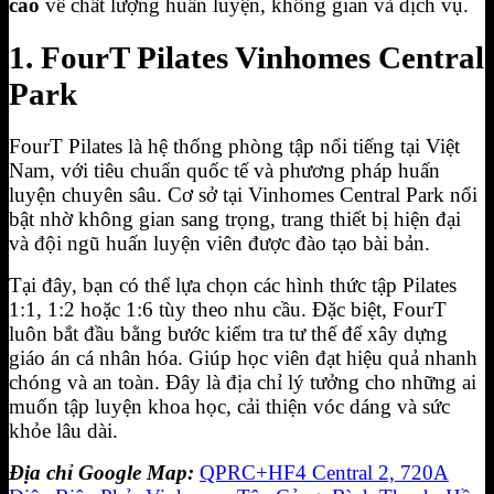
cao
về chất lượng huấn luyện, không gian và dịch vụ.
1. FourT Pilates Vinhomes Central
Park
FourT Pilates là hệ thống phòng tập nổi tiếng tại Việt
Nam, với tiêu chuẩn quốc tế và phương pháp huấn
luyện chuyên sâu. Cơ sở tại Vinhomes Central Park nổi
bật nhờ không gian sang trọng, trang thiết bị hiện đại
và đội ngũ huấn luyện viên được đào tạo bài bản.
Tại đây, bạn có thể lựa chọn các hình thức tập Pilates
1:1, 1:2 hoặc 1:6 tùy theo nhu cầu. Đặc biệt, FourT
luôn bắt đầu bằng bước kiểm tra tư thế để xây dựng
giáo án cá nhân hóa. Giúp học viên đạt hiệu quả nhanh
chóng và an toàn. Đây là địa chỉ lý tưởng cho những ai
muốn tập luyện khoa học, cải thiện vóc dáng và sức
khỏe lâu dài.
Địa chỉ Google Map:
QPRC+HF4 Central 2, 720A