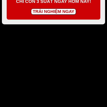
CHỈ CÒN 3 SUẤT NGAY HÔM NAY!