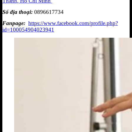
Thạnh, Hồ Chí Minh
Số địa thoại:
0896617734
Fanpage:
https://www.facebook.com/profile.php?
id=100054904023941