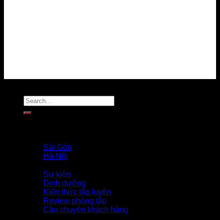
Chính sách giải quyết khiếu nại
Chính sách bảo vệ dữ liệu cá nhân
Tuyển dụng
Liên hệ
MẠNG XÃ HỘI
Copyright 2026 ©
Flatsome Theme
Trang Chủ
Giới Thiệu
PROFILE COACH
Sài Gòn
Hà Nội
Tin Tức
Sự kiện
Dinh dưỡng
Kiến thức tập luyện
Review phòng tập
Câu chuyện khách hàng
TUYỂN DỤNG