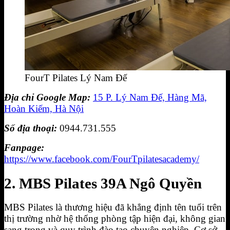
FourT Pilates Lý Nam Đế
Địa chỉ Google Map:
15 P. Lý Nam Đế, Hàng Mã,
Hoàn Kiếm, Hà Nội
Số địa thoại:
0944.731.555
Fanpage:
https://www.facebook.com/FourTpilatesacademy/
2. MBS Pilates 39A Ngô Quyền
MBS Pilates là thương hiệu đã khẳng định tên tuổi trên
thị trường nhờ hệ thống phòng tập hiện đại, không gian
sang trọng và quy trình đào tạo chuyên nghiệp. Cơ sở