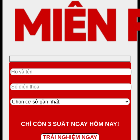
CHỈ CÒN 3 SUẤT NGAY HÔM NAY!