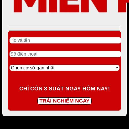
CHỈ CÒN 3 SUẤT NGAY HÔM NAY!