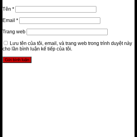
Tên
*
Email
*
Trang web
Lưu tên của tôi, email, và trang web trong trình duyệt này
cho lần bình luận kế tiếp của tôi.
LIÊN HỆ
FourT Pilates Academy
Trụ sở chính Hà Nội:
HDI Tower 55 Lê Đại Hành, Hai Bà
Trưng, Hà Nội, Việt Nam
Trụ sở chính Sài Gòn:
Số 8, đường 4, Hà Đô Centrosa
Garden, Quận 10, TP.HCM, Việt Nam