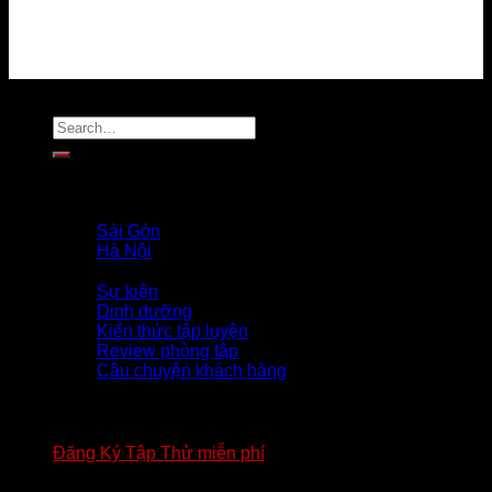
MẠNG XÃ HỘI
Copyright 2026 ©
Flatsome Theme
Trang Chủ
Giới Thiệu
PROFILE COACH
Sài Gòn
Hà Nội
Tin Tức
Sự kiện
Dinh dưỡng
Kiến thức tập luyện
Review phòng tập
Câu chuyện khách hàng
TUYỂN DỤNG
APP FOURT
BIỂU MẪU HỢP ĐỒNG FOURT
Đăng Ký Tập Thử miễn phí