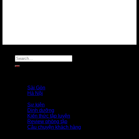
Chính sách bảo vệ dữ liệu cá nhân
Tuyển dụng
Liên hệ
MẠNG XÃ HỘI
Copyright 2026 ©
Flatsome Theme
Trang Chủ
Giới Thiệu
PROFILE COACH
Sài Gòn
Hà Nội
Tin Tức
Sự kiện
Dinh dưỡng
Kiến thức tập luyện
Review phòng tập
Câu chuyện khách hàng
TUYỂN DỤNG
APP FOURT