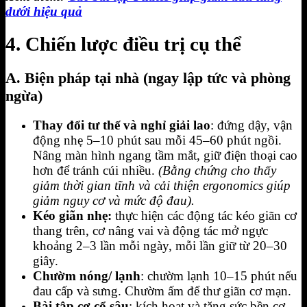
dưới hiệu quả
4. Chiến lược điều trị cụ thể
A. Biện pháp tại nhà (ngay lập tức và phòng
ngừa)
Thay đổi tư thế và nghỉ giải lao
: đứng dậy, vận
động nhẹ 5–10 phút sau mỗi 45–60 phút ngồi.
Nâng màn hình ngang tầm mắt, giữ điện thoại cao
hơn để tránh cúi nhiều.
(Bằng chứng cho thấy
giảm thời gian tĩnh và cải thiện ergonomics giúp
giảm nguy cơ và mức độ đau).
Kéo giãn nhẹ:
thực hiện các động tác kéo giãn cơ
thang trên, cơ nâng vai và động tác mở ngực
khoảng 2–3 lần mỗi ngày, mỗi lần giữ từ 20–30
giây.
Chườm nóng/ lạnh
: chườm lạnh 10–15 phút nếu
đau cấp và sưng. Chườm ấm để thư giãn cơ mạn.
Bài tập cơ cổ sâu
: kích hoạt và tăng sức bền cơ