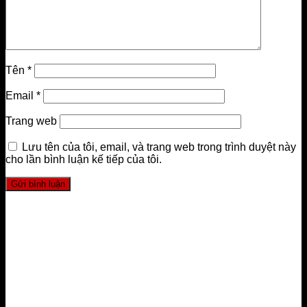
Tên
*
Email
*
Trang web
Lưu tên của tôi, email, và trang web trong trình duyệt này
cho lần bình luận kế tiếp của tôi.
LIÊN HỆ
FourT Pilates Academy
Trụ sở chính Hà Nội:
HDI Tower 55 Lê Đại Hành, Hai Bà