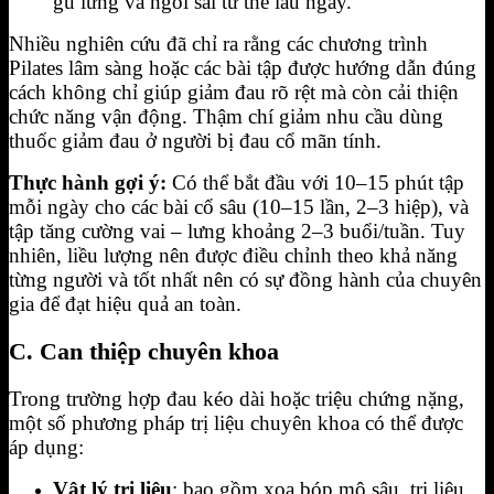
gù lưng và ngồi sai tư thế lâu ngày.
Nhiều nghiên cứu đã chỉ ra rằng các chương trình
Pilates lâm sàng hoặc các bài tập được hướng dẫn đúng
cách không chỉ giúp giảm đau rõ rệt mà còn cải thiện
chức năng vận động. Thậm chí giảm nhu cầu dùng
thuốc giảm đau ở người bị đau cổ mãn tính.
Thực hành gợi ý:
Có thể bắt đầu với 10–15 phút tập
mỗi ngày cho các bài cổ sâu (10–15 lần, 2–3 hiệp), và
tập tăng cường vai – lưng khoảng 2–3 buổi/tuần. Tuy
nhiên, liều lượng nên được điều chỉnh theo khả năng
từng người và tốt nhất nên có sự đồng hành của chuyên
gia để đạt hiệu quả an toàn.
C. Can thiệp chuyên khoa
Trong trường hợp đau kéo dài hoặc triệu chứng nặng,
một số phương pháp trị liệu chuyên khoa có thể được
áp dụng:
Vật lý trị liệu
: bao gồm xoa bóp mô sâu, trị liệu