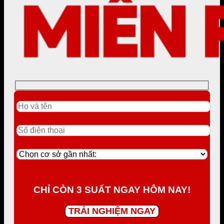
CHỈ CÒN 3 SUẤT NGAY HÔM NAY!