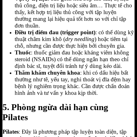
thủ công, điện trị liệu hoặc siêu âm… Thực tế cho
thấy, kết hợp trị liệu thủ công với tập luyện
thường mang lại hiệu quả tốt hơn so với chỉ tập
đơn thuần.
Điều trị điểm đau (trigger point)
: có thể dùng kỹ
thuật châm kim khô (
dry needling
) hoặc tiêm tại
chỗ, nhưng cần được thực hiện bởi chuyên gia.
Thuốc
: thuốc giảm đau hoặc kháng viêm không
steroid (NSAIDs) có thể dùng ngắn hạn theo chỉ
định bác sĩ, tuyệt đối tránh tự ý dùng kéo dài.
Thăm khám chuyên khoa
: khi có dấu hiệu bất
thường như tê, yếu tay, nghi thoát vị đĩa đệm hay
bệnh lý nghiêm trọng khác. Cần được chẩn đoán
hình ảnh và tư vấn y khoa kịp thời.
5. Phòng ngừa dài hạn cùng
Pilates
Pilates
: Đây là phương pháp tập luyện toàn diện, tập