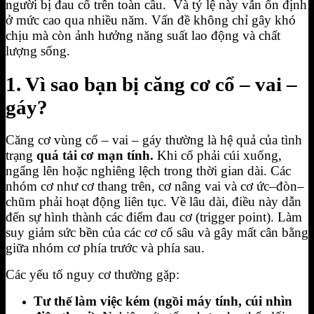
người bị đau cổ trên toàn cầu. Và tỷ lệ này vẫn ổn định
ở mức cao qua nhiều năm. Vấn đề không chỉ gây khó
chịu mà còn ảnh hưởng năng suất lao động và chất
lượng sống.
1. Vì sao bạn bị căng cơ cổ – vai –
gáy?
Căng cơ vùng cổ – vai – gáy thường là hệ quả của tình
trạng
quá tải cơ mạn tính.
Khi cổ phải cúi xuống,
ngẩng lên hoặc nghiêng lệch trong thời gian dài. Các
nhóm cơ như cơ thang trên, cơ nâng vai và cơ ức–đòn–
chũm phải hoạt động liên tục. Về lâu dài, điều này dẫn
đến sự hình thành các điểm đau cơ (trigger point). Làm
suy giảm sức bền của các cơ cổ sâu và gây mất cân bằng
giữa nhóm cơ phía trước và phía sau.
Các yếu tố nguy cơ thường gặp:
Tư thế làm việc kém (ngồi máy tính, cúi nhìn