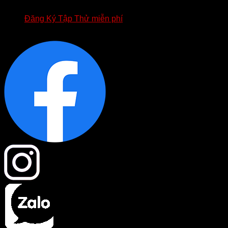
BIỂU MẪU HỢP ĐỒNG FOURT
Đăng Ký Tập Thử miễn phí