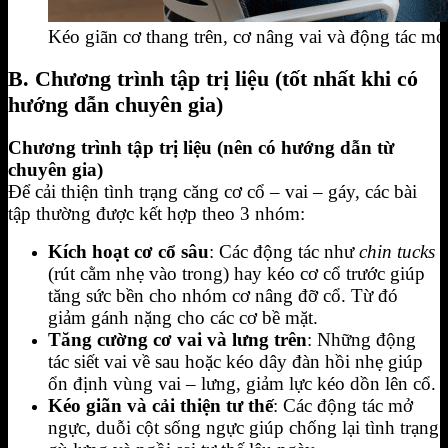
Kéo giãn cơ thang trên, cơ nâng vai và động tác mở
B. Chương trình tập trị liệu (tốt nhất khi có
hướng dẫn chuyên gia)
Chương trình tập trị liệu (nên có hướng dẫn từ
chuyên gia)
Để cải thiện tình trạng căng cơ cổ – vai – gáy, các bài
tập thường được kết hợp theo 3 nhóm:
Kích hoạt cơ cổ sâu
: Các động tác như
chin tucks
(rút cằm nhẹ vào trong) hay kéo cơ cổ trước giúp
tăng sức bền cho nhóm cơ nâng đỡ cổ. Từ đó
giảm gánh nặng cho các cơ bề mặt.
Tăng cường cơ vai và lưng trên
: Những động
tác siết vai về sau hoặc kéo dây đàn hồi nhẹ giúp
ổn định vùng vai – lưng, giảm lực kéo dồn lên cổ.
Kéo giãn và cải thiện tư thế
: Các động tác mở
ngực, duỗi cột sống ngực giúp chống lại tình trạng