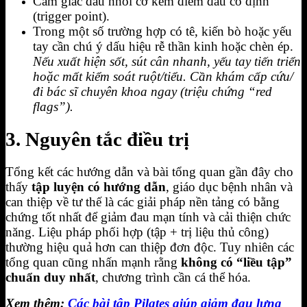
Cảm giác đau nhói cơ kèm điểm đau cố định
(trigger point).
Trong một số trường hợp có tê, kiến bò hoặc yếu
tay cần chú ý dấu hiệu rễ thần kinh hoặc chèn ép.
Nếu xuất hiện sốt, sút cân nhanh, yếu tay tiến triển
hoặc mất kiểm soát ruột/tiểu. Cần khám cấp cứu/
đi bác sĩ chuyên khoa ngay (triệu chứng “red
flags”).
3. Nguyên tắc điều trị
Tổng kết các hướng dẫn và bài tổng quan gần đây cho
thấy
tập luyện có hướng dẫn
, giáo dục bệnh nhân và
can thiệp về tư thế là các giải pháp nền tảng có bằng
chứng tốt nhất để giảm đau mạn tính và cải thiện chức
năng. Liệu pháp phối hợp (tập + trị liệu thủ công)
thường hiệu quả hơn can thiệp đơn độc. Tuy nhiên các
tổng quan cũng nhấn mạnh rằng
không có “liều tập”
chuẩn duy nhất
, chương trình cần cá thể hóa.
Xem thêm:
Các bài tập Pilates giúp giảm đau lưng