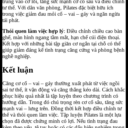
trung vào cơ lõi, tăng sức mạnh cơ cổ sâu và điều chỉnh
tư thế. Với dân văn phòng, Pilates đặc biệt hữu ích
trong việc giảm đau mỏi cổ – vai – gáy và ngăn ngừa
tái phát.
Thói quen làm việc hợp lý
: Điều chỉnh chiều cao bàn
ghế, màn hình ngang tầm mắt, hạn chế cúi điện thoại.
Kết hợp với những bài tập giãn cơ ngắn tại chỗ có thể
giúp giảm đáng kể tình trạng căng cứng và phòng bệnh
nghề nghiệp.
Kết luận
Căng cơ cổ – vai – gáy thường xuất phát từ việc ngồi
sai tư thế, ít vận động và căng thẳng kéo dài. Cách khắc
phục hiệu quả nhất là tập luyện theo chương trình có
hướng dẫn. Trong đó chú trọng rèn cơ cổ sâu, tăng sức
mạnh vai – lưng trên. Đồng thời kết hợp điều chỉnh tư
thế và thói quen làm việc. Tập luyện Pilates là một lựa
chọn đã được chứng minh có lợi. Nếu tình trạng đau
kèm theo yếu, tê tay hoặc có các dấu hiệu nghiêm trọng