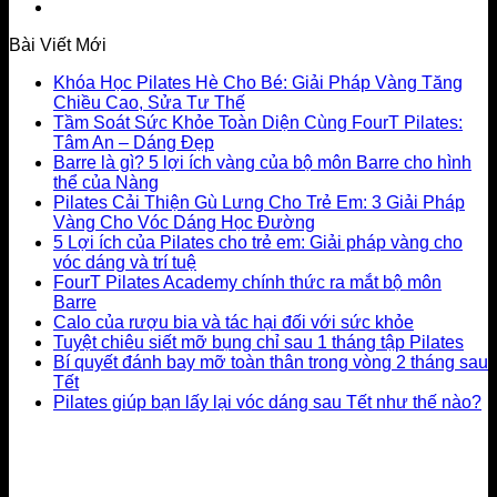
Bài Viết Mới
Khóa Học Pilates Hè Cho Bé: Giải Pháp Vàng Tăng
Chiều Cao, Sửa Tư Thế
Tầm Soát Sức Khỏe Toàn Diện Cùng FourT Pilates:
Tâm An – Dáng Đẹp
Barre là gì? 5 lợi ích vàng của bộ môn Barre cho hình
thể của Nàng
Pilates Cải Thiện Gù Lưng Cho Trẻ Em: 3 Giải Pháp
Vàng Cho Vóc Dáng Học Đường
5 Lợi ích của Pilates cho trẻ em: Giải pháp vàng cho
vóc dáng và trí tuệ
FourT Pilates Academy chính thức ra mắt bộ môn
Barre
Calo của rượu bia và tác hại đối với sức khỏe
Tuyệt chiêu siết mỡ bụng chỉ sau 1 tháng tập Pilates
Bí quyết đánh bay mỡ toàn thân trong vòng 2 tháng sau
Tết
Pilates giúp bạn lấy lại vóc dáng sau Tết như thế nào?
LIÊN HỆ