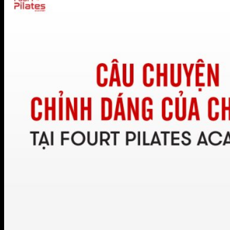
BIỂU MẪU HỢP ĐỒNG FOURT
Đăng Ký Tập Thử miễn phí
Hotline 0944.731.555