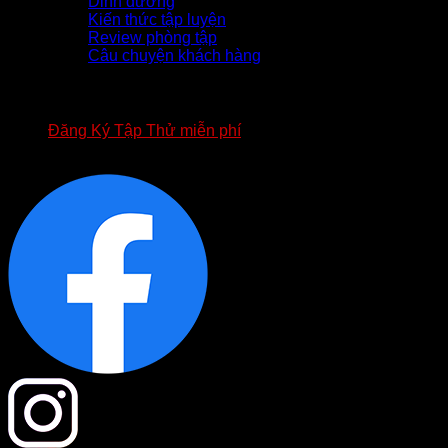
Dinh dưỡng
Kiến thức tập luyện
Review phòng tập
Câu chuyện khách hàng
TUYỂN DỤNG
APP FOURT
BIỂU MẪU HỢP ĐỒNG FOURT
Đăng Ký Tập Thử miễn phí