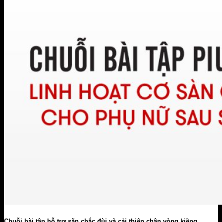
Chuỗi bài tập hỗ trợ săn chắc đùi và cải thiện chân vòng kiềng