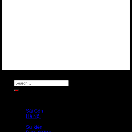
Về chúng tôi
Điều kiện sử dụng
Chính sách bảo mật
Chính sách thanh toán
Chính sách giải quyết khiếu nại
Chính sách bảo vệ dữ liệu cá nhân
Tuyển dụng
Liên hệ
MẠNG XÃ HỘI
Copyright 2026 ©
Flatsome Theme
Trang Chủ
Giới Thiệu
PROFILE COACH
Sài Gòn
Hà Nội
Tin Tức
Sự kiện