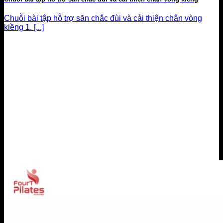
Chuỗi bài tập hỗ trợ săn chắc đùi và cải thiện chân vòng
kiềng 1. [...]