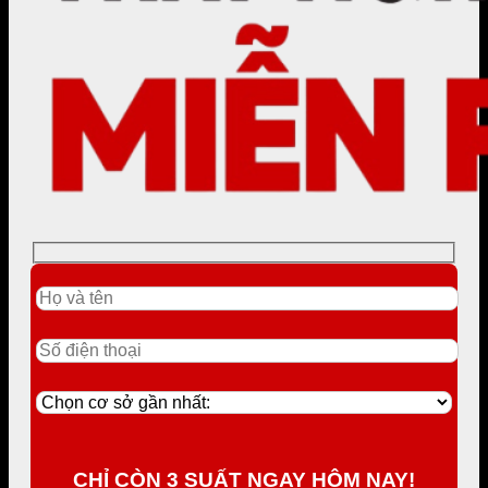
CHỈ CÒN 3 SUẤT NGAY HÔM NAY!