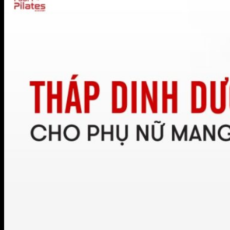
BIỂU MẪU HỢP ĐỒNG FOURT
Đăng Ký Tập Thử miễn phí
Hotline 0944.731.555