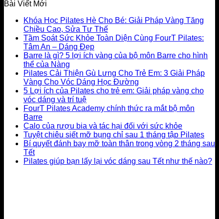
Bài Viết Mới
Khóa Học Pilates Hè Cho Bé: Giải Pháp Vàng Tăng
Chiều Cao, Sửa Tư Thế
Tầm Soát Sức Khỏe Toàn Diện Cùng FourT Pilates:
Tâm An – Dáng Đẹp
Barre là gì? 5 lợi ích vàng của bộ môn Barre cho hình
thể của Nàng
Pilates Cải Thiện Gù Lưng Cho Trẻ Em: 3 Giải Pháp
Vàng Cho Vóc Dáng Học Đường
5 Lợi ích của Pilates cho trẻ em: Giải pháp vàng cho
vóc dáng và trí tuệ
FourT Pilates Academy chính thức ra mắt bộ môn
Barre
Calo của rượu bia và tác hại đối với sức khỏe
Tuyệt chiêu siết mỡ bụng chỉ sau 1 tháng tập Pilates
Bí quyết đánh bay mỡ toàn thân trong vòng 2 tháng sau
Tết
Pilates giúp bạn lấy lại vóc dáng sau Tết như thế nào?
LIÊN HỆ