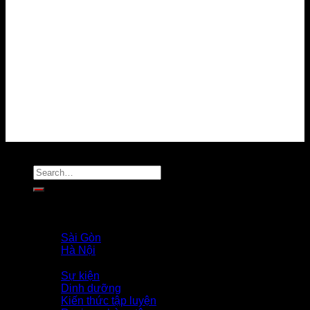
Chính sách bảo mật
Chính sách thanh toán
Chính sách giải quyết khiếu nại
Chính sách bảo vệ dữ liệu cá nhân
Tuyển dụng
Liên hệ
MẠNG XÃ HỘI
Copyright 2026 ©
Flatsome Theme
Trang Chủ
Giới Thiệu
PROFILE COACH
Sài Gòn
Hà Nội
Tin Tức
Sự kiện
Dinh dưỡng
Kiến thức tập luyện