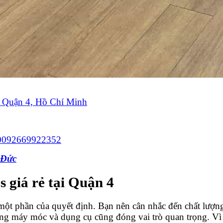
 Quận 4, Hồ Chí Minh
100092669922352
 Đức
 giá rẻ tại Quận 4
là một phần của quyết định. Bạn nên cân nhắc đến chất lượ
ng máy móc và dụng cụ cũng đóng vai trò quan trọng. Vì P