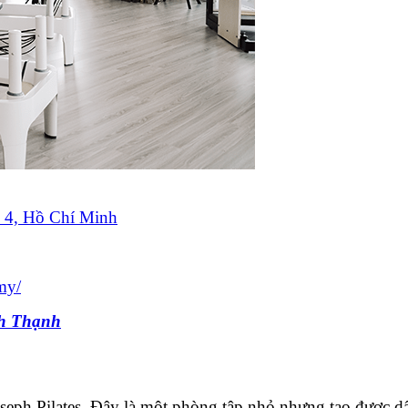
 4, Hồ Chí Minh
my/
ình Thạnh
Joseph Pilates. Đây là một phòng tập nhỏ nhưng tạo được 