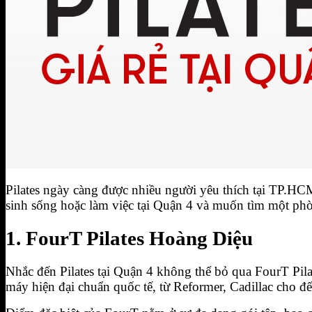
BIỂU MẪU HỢP ĐỒNG FOURT
Đăng Ký Tập Thử miễn phí
Hotline 0944.731.555
Pilates ngày càng được nhiều người yêu thích tại TP.HCM
sinh sống hoặc làm việc tại Quận 4 và muốn tìm một phòn
1. FourT Pilates Hoàng Diệu
Nhắc đến Pilates tại Quận 4 không thể bỏ qua FourT Pila
máy hiện đại chuẩn quốc tế, từ Reformer, Cadillac cho đến