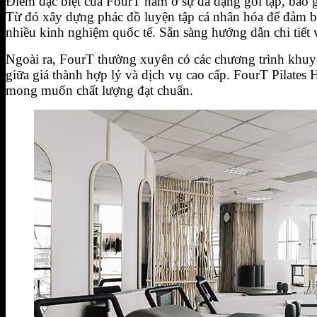
Điểm đặc biệt của FourT nằm ở sự đa dạng gói tập, bao 
Từ đó xây dựng phác đồ luyện tập cá nhân hóa để đảm bả
nhiều kinh nghiệm quốc tế. Sẵn sàng hướng dẫn chi tiết 
Ngoài ra, FourT thường xuyên có các chương trình khuyế
giữa giá thành hợp lý và dịch vụ cao cấp. FourT Pilates
mong muốn chất lượng đạt chuẩn.