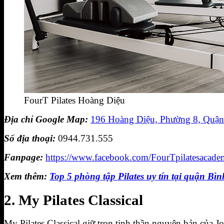
FourT Pilates Hoàng Diệu
Địa chỉ Google Map:
196 Hoàng Diệu, Phường 8, Quận
Số địa thoại:
0944.731.555
Fanpage:
https://www.facebook.com/FourTpilatesacade
Xem thêm:
Top 5 phòng tập Pilates uy tín tại quận B
2. My Pilates Classical
My Pilates Classical giữ trọn tinh thần nguyên bản của 