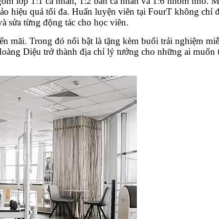
gồm lớp 1:1 cá nhân, 1:2 bán cá nhân và 1:6 nhóm nhỏ. Mỗ
o hiệu quả tối đa. Huấn luyện viên tại FourT không chỉ 
và sửa từng động tác cho học viên.
n mãi. Trong đó nổi bật là tặng kèm buổi trải nghiệm mi
 Hoàng Diệu trở thành địa chỉ lý tưởng cho những ai muốn 