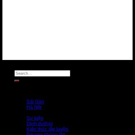
Chính sách bảo mật
Chính sách thanh toán
Chính sách giải quyết khiếu nại
Chính sách bảo vệ dữ liệu cá nhân
Tuyển dụng
Liên hệ
MẠNG XÃ HỘI
Copyright 2026 ©
Flatsome Theme
Trang Chủ
Giới Thiệu
PROFILE COACH
Sài Gòn
Hà Nội
Tin Tức
Sự kiện
Dinh dưỡng
Kiến thức tập luyện
Review phòng tập