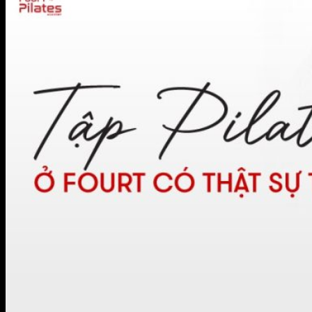
BIỂU MẪU HỢP ĐỒNG FOURT
Đăng Ký Tập Thử miễn phí
Hotline 0944.731.555