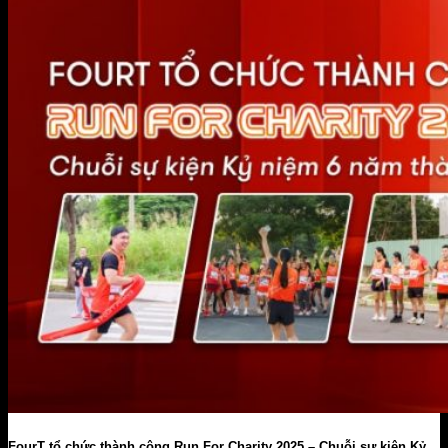
FourT tổ chức thành công Run For Charity 2025 – Chuỗi sự kiện Kỷ