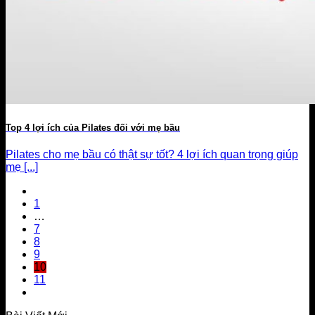
Top 4 lợi ích của Pilates đối với mẹ bầu
Pilates cho mẹ bầu có thật sự tốt? 4 lợi ích quan trọng giúp
mẹ [...]
1
…
7
8
9
10
11