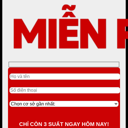
CHỈ CÒN 3 SUẤT NGAY HÔM NAY!