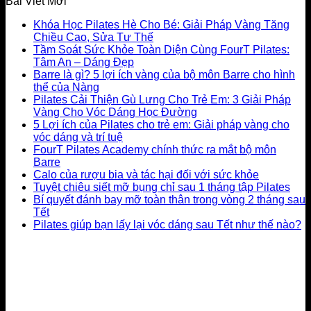
Bài Viết Mới
Khóa Học Pilates Hè Cho Bé: Giải Pháp Vàng Tăng
Chiều Cao, Sửa Tư Thế
Tầm Soát Sức Khỏe Toàn Diện Cùng FourT Pilates:
Tâm An – Dáng Đẹp
Barre là gì? 5 lợi ích vàng của bộ môn Barre cho hình
thể của Nàng
Pilates Cải Thiện Gù Lưng Cho Trẻ Em: 3 Giải Pháp
Vàng Cho Vóc Dáng Học Đường
5 Lợi ích của Pilates cho trẻ em: Giải pháp vàng cho
vóc dáng và trí tuệ
FourT Pilates Academy chính thức ra mắt bộ môn
Barre
Calo của rượu bia và tác hại đối với sức khỏe
Tuyệt chiêu siết mỡ bụng chỉ sau 1 tháng tập Pilates
Bí quyết đánh bay mỡ toàn thân trong vòng 2 tháng sau
Tết
Pilates giúp bạn lấy lại vóc dáng sau Tết như thế nào?
LIÊN HỆ