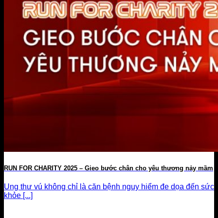
RUN FOR CHARITY 2025 – Gieo bước chân cho yêu thương nảy mầm
Ung thư vú không chỉ là căn bệnh nguy hiểm đe dọa đến sức
khỏe [...]