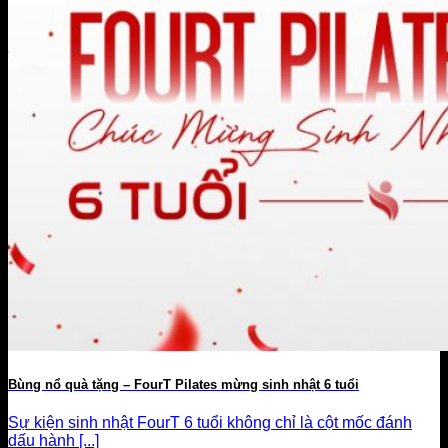
Bùng nổ quà tặng – FourT Pilates mừng sinh nhật 6 tuổi
Sự kiện sinh nhật FourT 6 tuổi không chỉ là cột mốc đánh
dấu hành [...]